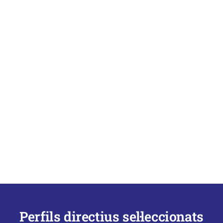
Perfils directius sel·leccionats