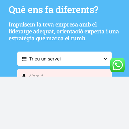
Què ens fa diferents?
Impulsem la teva empresa amb el
lideratge adequat, orientació experta i una
estratègia que marca el rumb.