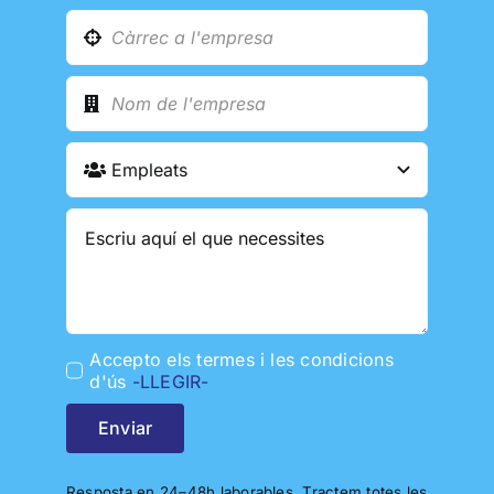
Accepto els termes i les condicions
d'ús
-LLEGIR-
Enviar
Resposta en 24–48h laborables. Tractem totes les