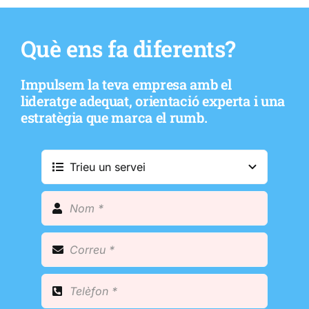
Què ens fa diferents?
Impulsem la teva empresa amb el
lideratge adequat, orientació experta i una
estratègia que marca el rumb.